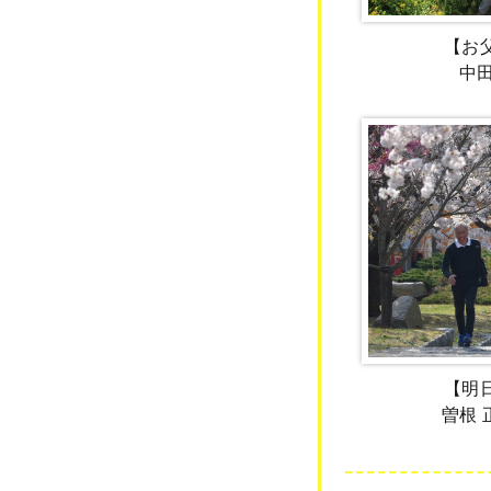
【お
中
【明
曽根