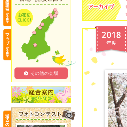
淡
2018
路
年度
花
祭
フ
ォ
ト
その他の会場
コ
ン
テ
ス
ト